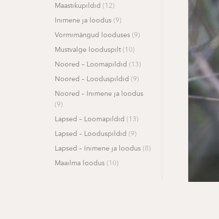
Maastikupildid
(12)
Inimene ja loodus
(9)
Vormimängud looduses
(9)
Mustvalge looduspilt
(10)
Noored – Loomapildid
(13)
Noored – Looduspildid
(9)
Noored – Inimene ja loodus
(9)
Lapsed – Loomapildid
(13)
Lapsed – Looduspildid
(9)
Lapsed – Inimene ja loodus
(8)
Maailma loodus
(10)