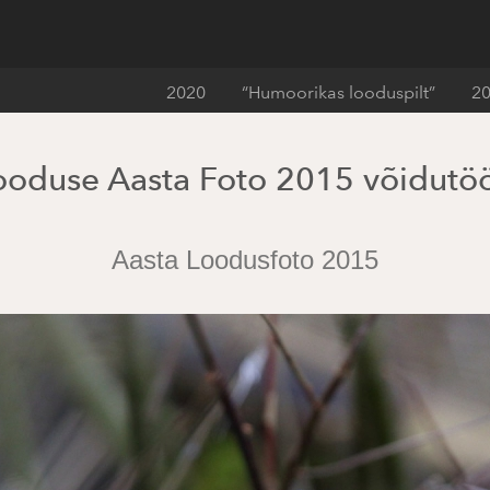
2020
“Humoorikas looduspilt”
2
ooduse Aasta Foto 2015 võidutö
Aasta Loodusfoto 2015