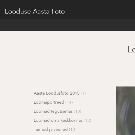
Looduse Aasta Foto
L
Aasta Loodusfoto 2015
(1)
Loomaportreed
(14)
Loomad tegutsemas
(10)
Loomad oma keskkonnas
(13)
Taimed ja seened
(10)