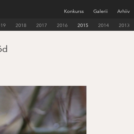
Konkurss
Galerii
Arhiiv
019
2018
2017
2016
2015
2014
2013
öd