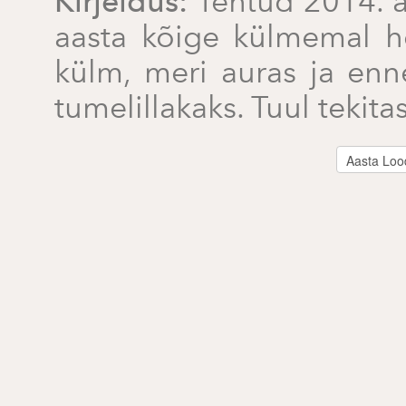
Kirjeldus:
Tehtud 2014. a
aasta kõige külmemal ho
külm, meri auras ja enn
tumelillakaks. Tuul tekita