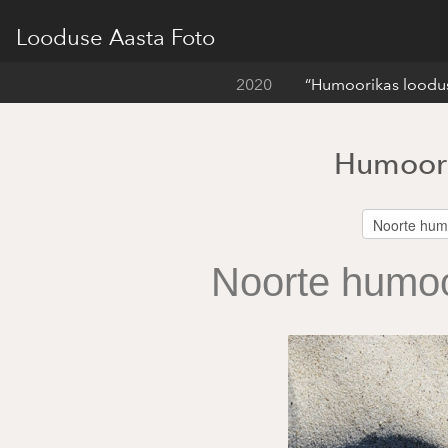
Looduse Aasta Foto
2020
“Humoorikas loodus
Humoori
Noorte humoo