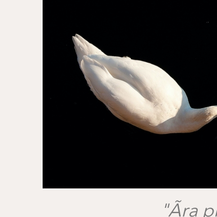
"Ãra p