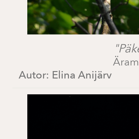
"Päk
Äram
Autor:
Elina Anijärv