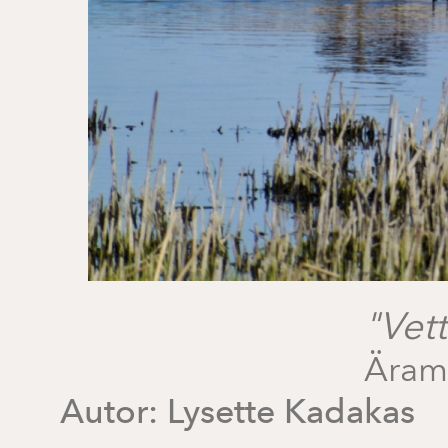
"Vet
Äram
Autor:
Lysette Kadakas