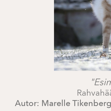
"Esi
Rahvahä
Autor:
Marelle Tikenber