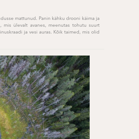
 udusse mattunud. Panin kähku drooni käima ja
, mis ülevalt avanes, meenutas tohutu suurt
nuskraadi ja vesi auras. Kõik taimed, mis olid