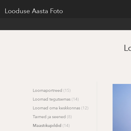
Looduse Aasta Foto
L
Loomaportreed
(15)
Loomad tegutsemas
(14)
Loomad oma keskkonnas
(12)
Taimed ja seened
(8)
Maastikupildid
(14)