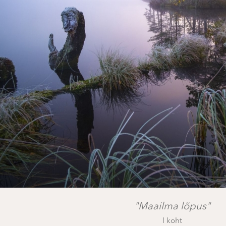
"Maailma lõpus"
I koht