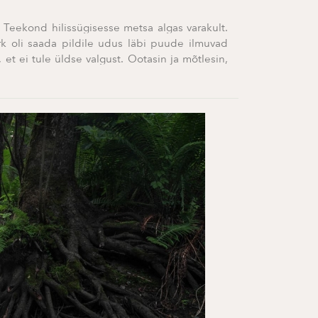
 Teekond hilissügisesse metsa algas varakult.
k oli saada pildile udus läbi puude ilmuvad
 et ei tule üldse valgust. Ootasin ja mõtlesin,