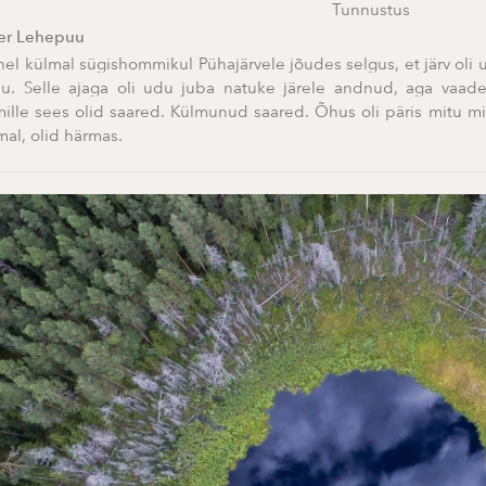
Tunnustus
er Lehepuu
el külmal sügishommikul Pühajärvele jõudes selgus, et järv oli
du. Selle ajaga oli udu juba natuke järele andnud, aga vaade
mille sees olid saared. Külmunud saared. Õhus oli päris mitu mii
al, olid härmas.