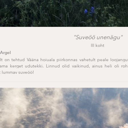
"Suveöö unenägu"
III koht
Argel
ilt on tehtud Vääna hoiuala piirkonnas vahetult peale loojangu
ma kerget udutekki. Linnud olid vaikinud, ainus heli oli roh
t lummav suveöö!