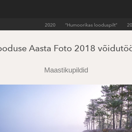
2020
“Humoorikas looduspilt”
2
ooduse Aasta Foto 2018 võidutö
Maastikupildid