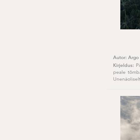
Autor:
Argo 
Kirjeldus:
P
peale tõmba
Unenäolisel