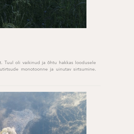
t. Tuul oli vaikinud ja õhtu hakkas loodusele
utirtsude monotoonne ja uinutav sirtsumine.