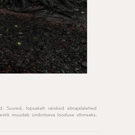
. Suured, lopsakalt värsked sõnajalalehed
mestik muudab ümbritseva looduse võimsaks,