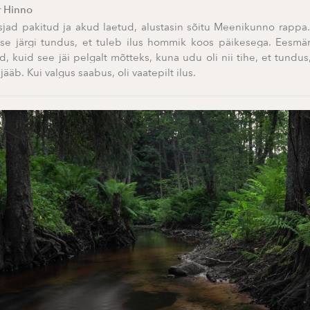
r Hinno
sjad pakitud ja akud laetud, alustasin sõitu Meenikunno rappa.
se järgi tundus, et tuleb ilus hommik koos päikesega. Eesmär
d, kuid see jäi pelgalt mõtteks, kuna udu oli nii tihe, et tundus,
ääb. Kui valgus saabus, oli vaatepilt ilus.