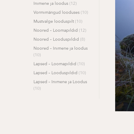
Inimene ja loodus
(12)
Vormimängud looduses
(10)
Mustvalge looduspilt
(10)
Noored – Loomapildid
(12)
Noored – Looduspildid
(8)
Noored – Inimene ja loodus
(10)
Lapsed – Loomapildid
(10)
Lapsed – Looduspildid
(10)
Lapsed – Inimene ja Loodus
(10)