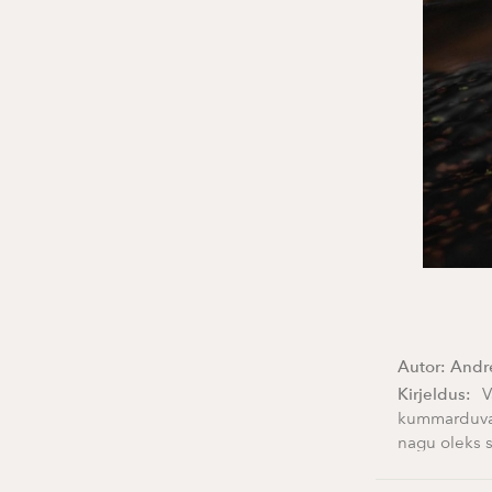
Autor:
Andre
Kirjeldus:
V
kummarduvad
nagu oleks 