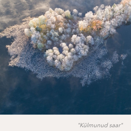
"Külmunud saar"