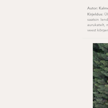
Autor:
Kalm
Kirjeldus:
Üh
saatsin len
aurukatelt, 
veest kõrgem