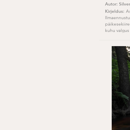
Autor:
Silve
Kirjeldus:
A
Ilmaennustu
päikesekiire
kuhu valgus j