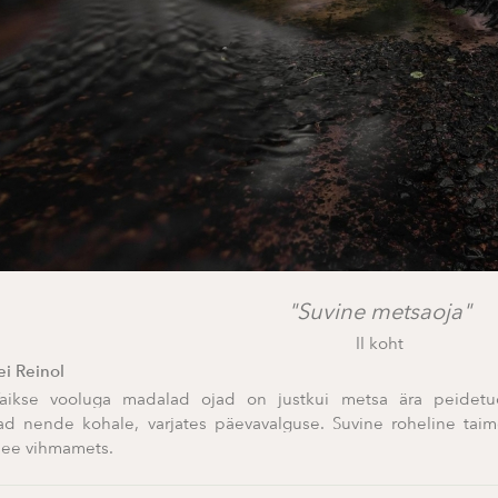
"Suvine metsaoja"
II koht
i Reinol
aikse vooluga madalad ojad on justkui metsa ära peidetud
 nende kohale, varjates päevavalguse. Suvine roheline tai
see vihmamets.